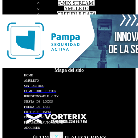
F-NIX STREAM!
AMULETO
CREDIBLE DATA
CERO AL AS
QUE SE HAGA TARDE
TODO SIGUE IGUAL
UNA COSA DE LOCOS
CULTURA VIVA
Mapa del sitio
HOME
AMULETO
SIN DESTINO
COMO DIJO PLATON
IRRESPONSABLE CITY
SIESTA DE LOCOS
FUERA DE FASE
CREDIBLE DATTA
CERO AL AS
PALABRAS AUTORIZADAS
ADOLESER
X
ÚLTIMAS ACTUALIZACIONES