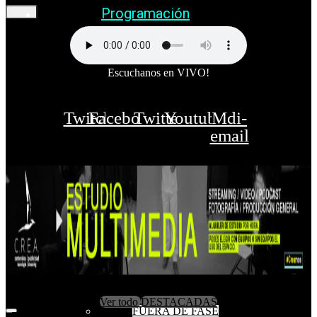
Programación
Escuchanos en VIVO!
Twitch
Facebook
Twitter
Youtube
Mdi-
email
Ver todo
DESTACADAS
FUERA DE FASE
Filters