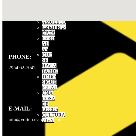
FASE
F-
NIX
STREAM!
AMULETO
CREDIBLE
Dirección: Moreno 265, Santa Rosa La Pampa
DATA
CERO
AL
AS
QUE
PHONE:
SE
HAGA
2954 62-7045
TARDE
TODO
SIGUE
IGUAL
UNA
COSA
DE
E-MAIL:
LOCOS
CULTURA
info@vorterixsantarosa.com
VIVA