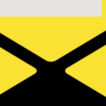
fmovies
html code for google maps