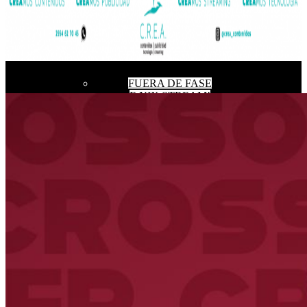
FUERA DE FASE
F-NIX STREAM!
AMULETO
CREDIBLE DATA
CERO AL AS
QUE SE HAGA TARDE
TODO SIGUE IGUAL
UNA COSA DE LOCOS
CULTURA VIVA