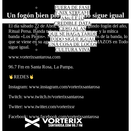
FUERA DE FASE
F-NIX STREAM!
Un fogón bien piojoso - todo sigue igual
AMULETO
CREDIBLE DATA
El día sábado 22 de Abril, se sumaron al segundo fogón del año,
CERO AL AS
Ritual Persa. Banda tributo a «Ciro y los persas» y la mítica
QUE SE HAGA TARDE
banda «Los Piojos». Nos contaron los comienzos de la banda, lo
TODO SIGUE IGUAL
que se viene en su agenda y disfrutamos de TEMAZOS en Todo
UNA COSA DE LOCOS
sigue igual.
CULTURA VIVA
www.vorterixsantarosa.com
96.7 Fm en Santa Rosa, La Pampa.
REDES
Instagram: www.instagram.com/vorterixsantarosa
Twitch: www.twitch.tv/vorterixsantarosa
Twitter: www.twitter.com/vorterixsr
Facebook: www.facebook.com/vorterixsantarosa