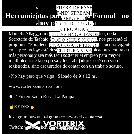
FUERA DE FASE
F-NIX STREAM!
Herramientas para Trabajo Formal - no
AMULETO
hay pero que valga
CREDIBLE DATA
CERO AL AS
Marcelo Aliaga, director de Promoción del Empleo, de la
QUE SE HAGA TARDE
Secretaría de Trabajo y Promoción del Empleo, nos presentó el
TODO SIGUE IGUAL
programa “Fortalecimiento del Trabajo” que se encuentra vigente
UNA COSA DE LOCOS
en la provincia y está destinado a que los empleadores contraten
CULTURA VIVA
más personal y sea más fácil sostener el empleo para mayor
rendimiento de la empresa y los trabajadores estén no solo
registrados, sino asegurados de contar con un trabajo seguro.
«No hay pero que valga» Sábado de 9 a 12 hs.
www.vorterixsantarosa.com
96.7 Fm en Santa Rosa, La Pampa.
REDES
Instagram: www.instagram.com/vorterixsantarosa
Twitch: www.twitch.tv/vorterixsantarosa