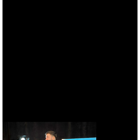
Programación El Pacto SIN DESTINO Fuera de Fase La
Excepción Credible Data Cero al As El Club De Los
Desahuciados…
No Hay Pero Que Valga