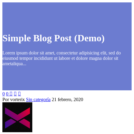
Simple Blog Post (Demo)
Lorem ipsum dolor sit amet, consectetur adipisicing elit, sed do
eiusmod tempor incididunt ut labore et dolore magna dolor sit
ametaliqua...
0
0



Por vorterix
Sin categoría
21 febrero, 2020