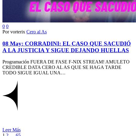
0
0
Por vorterix
Cero al As
08 May:
CORRADINI: EL CASO QUE SACUDIÓ
A LA JUSTICIA Y SIGUE DEJANDO HUELLAS
Programación FUERA DE FASE F-NIX STREAM! AMULETO
CREDIBLE DATA CERO AL AS QUE SE HAGA TARDE
TODO SIGUE IGUAL UNA…
Leer Más
1
2
…
65