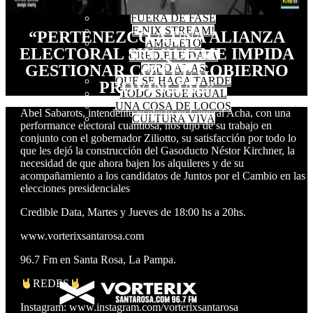
FUERA DE FASE
F-NIX STREAM!
“PERTENEZCO A UNA ALIANZA
AMULETO
ELECTORAL SIN QUE ME IMPIDA
CREDIBLE DATA
GESTIONAR CON EL GOBIERNO
CERO AL AS
QUE SE HAGA TARDE
PROVINCIAL”
TODO SIGUE IGUAL
UNA COSA DE LOCOS
Abel Sabarots, intendente re electo en General Acha, con una
CULTURA VIVA
performance electoral cuantiosa, nos dijo de su trabajo en
conjunto con el gobernador Ziliotto, su satisfacción por todo lo
que les dejó la construcción del Gasoducto Néstor Kirchner, la
necesidad de que ahora bajen los alquileres y de su
acompañamiento a los candidatos de Juntos por el Cambio en las
elecciones presidenciales
Credible Data, Martes y Jueves de 18:00 hs a 20hs.
www.vorterixsantarosa.com
96.7 Fm en Santa Rosa, La Pampa.
REDES
Instagram: www.instagram.com/vorterixsantarosa