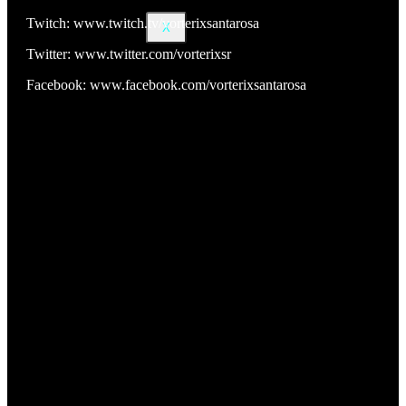
Twitch: www.twitch.tv/vorterixsantarosa
X
Twitter: www.twitter.com/vorterixsr
Facebook: www.facebook.com/vorterixsantarosa