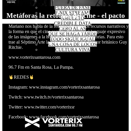
FUERA DE FASE
F-NIX STREAM!
Metáforas la retórica del cine - el pacto
AMULETO
CREDIBLE DATA
Mariano nos habla de la retórica del cine los recursos narrativos y
CERO AL AS
la forma en que el cine escribe. Relaciona el lenguaje expresivo
QUE SE HAGA TARDE
de las imágenes a la hora de narrar y contar historias. Para esto
TODO SIGUE IGUAL
trae al Séptimo Arte la película Snatch del director británico Guy
UNA COSA DE LOCOS
Ritchie.
CULTURA VIVA
www.vorterixsantarosa.com
96.7 Fm en Santa Rosa, La Pampa.
REDES
Instagram: www.instagram.com/vorterixsantarosa
Twitch: www.twitch.tv/vorterixsantarosa
Twitter: www.twitter.com/vorterixsr
Facebook: www.facebook.com/vorterixsantarosa