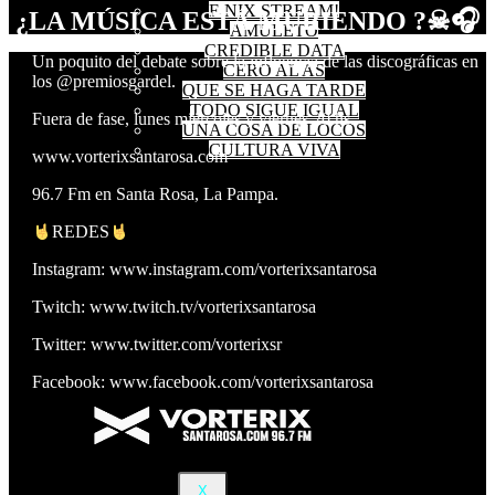
F-NIX STREAM!
¿LA MÚSICA ESTÁ MURIENDO ?☠🎧
AMULETO
CREDIBLE DATA
Un poquito del debate sobre la influencia de las discográficas en
CERO AL AS
los @premiosgardel.
QUE SE HAGA TARDE
TODO SIGUE IGUAL
Fuera de fase, lunes miércoles y viernes 20 hs.
UNA COSA DE LOCOS
CULTURA VIVA
www.vorterixsantarosa.com
96.7 Fm en Santa Rosa, La Pampa.
REDES
Instagram: www.instagram.com/vorterixsantarosa
Twitch: www.twitch.tv/vorterixsantarosa
Twitter: www.twitter.com/vorterixsr
Facebook: www.facebook.com/vorterixsantarosa
X