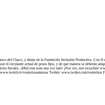
co del Chaco, y titular de la Fundación Inclusión Productiva. Con él 
ar el circulante actual de pesos fijos, y de qué manera se deberán adapt
icios fiscales. ¡Mirá esta nota una vez más! ¡Nos ves, nos escuchás!
ww.twitch.tv/vorterixsantarosa Twitter: www.twitter.com/vorterixsr