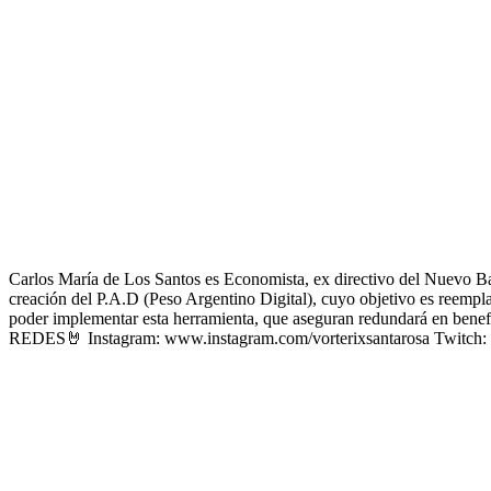
Carlos María de Los Santos es Economista, ex directivo del Nuevo Ban
creación del P.A.D (Peso Argentino Digital), cuyo objetivo es reemplaz
poder implementar esta herramienta, que aseguran redundará en benef
REDES🤘 Instagram: www.instagram.com/vorterixsantarosa Twitch: w